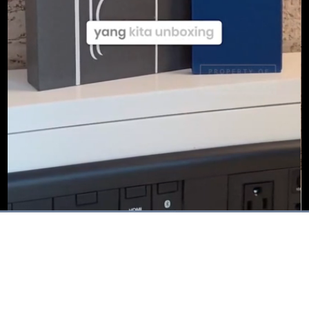
Dimuat
:
100.00%