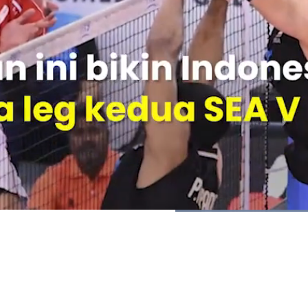
Dimuat
:
100.00%