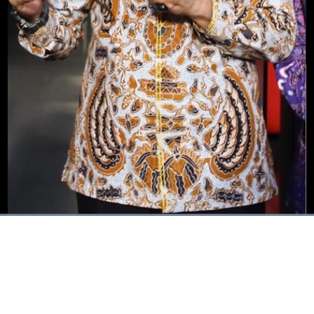
Dimuat
:
100.00%