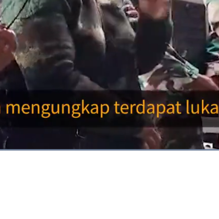
Dimuat
:
100.00%