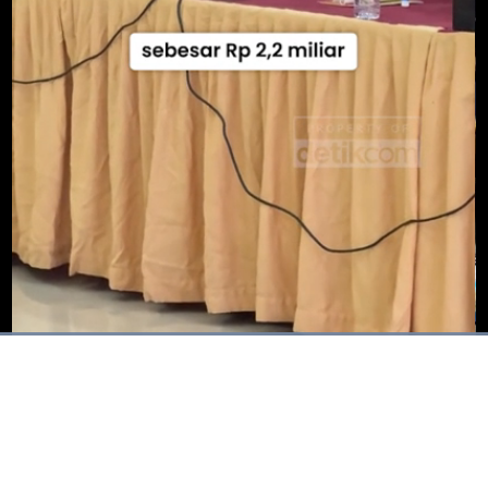
Dimuat
:
72.81%