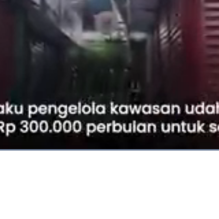
Dimuat
:
100.00%