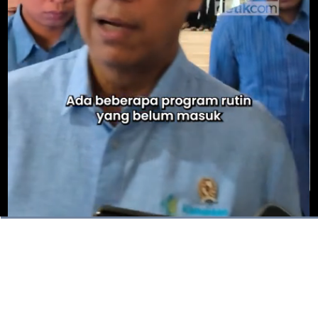
Dimuat
:
100.00%