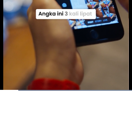
Dimuat
:
100.00%