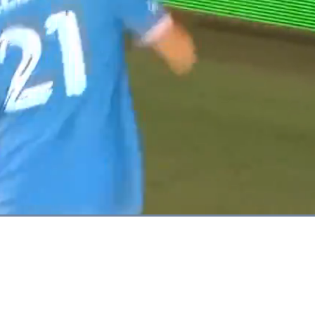
Dimuat
:
83.44%