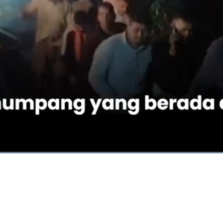
Dimuat
:
100.00%