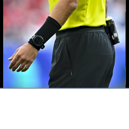
Dimuat
:
100.00%