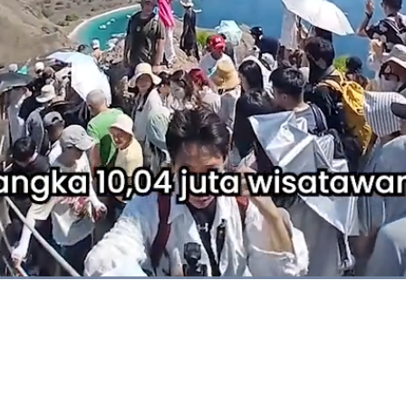
Dimuat
:
100.00%