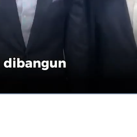
Dimuat
:
88.39%