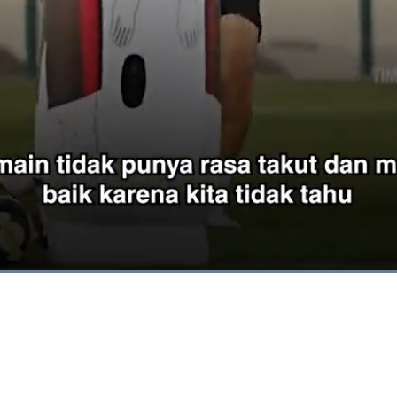
Dimuat
:
100.00%