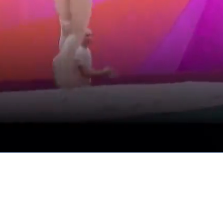
Dimuat
:
81.12%