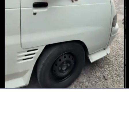
Dimuat
:
75.62%