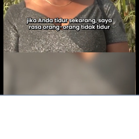
Dimuat
:
100.00%