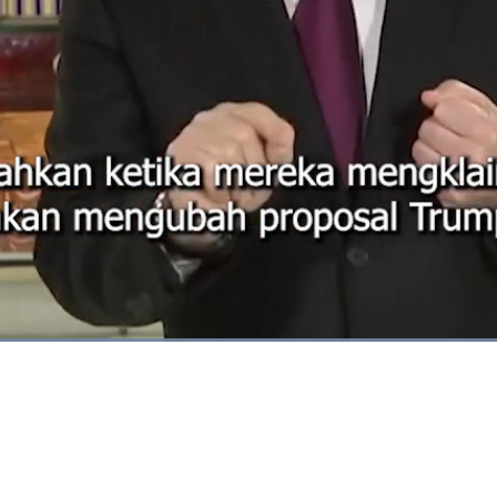
Dimuat
:
78.69%