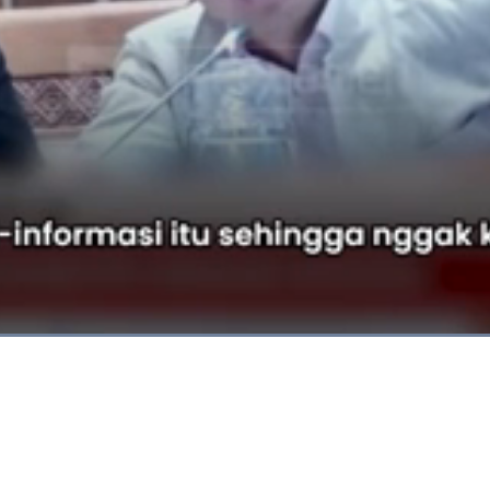
Dimuat
:
100.00%