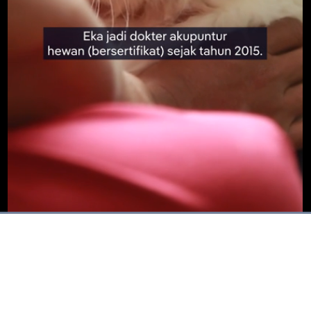
Dimuat
:
73.20%