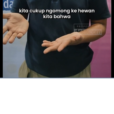
Dimuat
:
100.00%