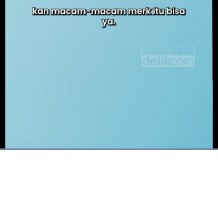
Dimuat
:
100.00%