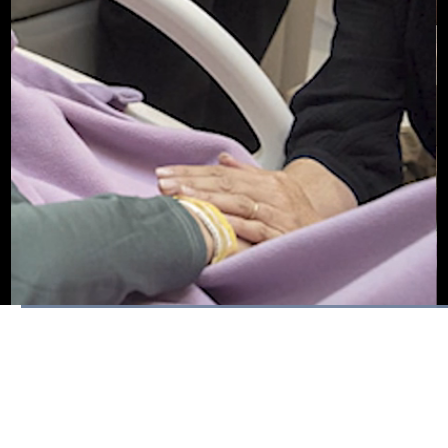
Dimuat
:
100.00%