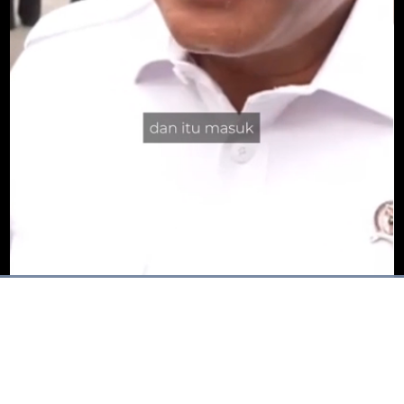
Dimuat
:
93.31%