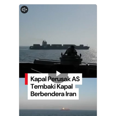
0:00
Memutarkan
Video