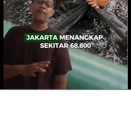
Dimuat
:
100.00%