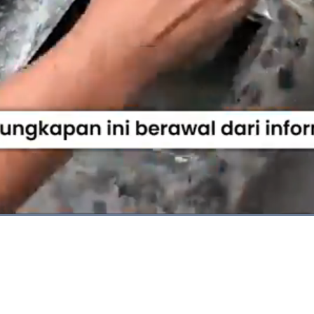
Dimuat
:
100.00%