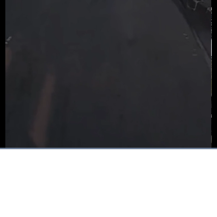
Dimuat
:
100.00%