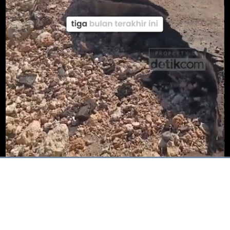
Dimuat
:
100.00%