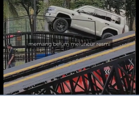
Dimuat
:
100.00%