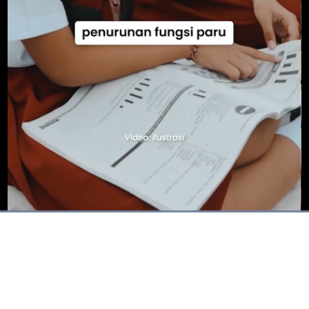
Dimuat
:
100.00%