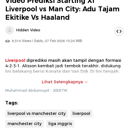
Video Prediksi Starting XI
Liverpool vs Man City: Adu Tajam
Ekitike Vs Haaland
Hidden Video
9,514 Views | Sabtu, 07 Feb 2026 15:24 WIB
Liverpool
diprediksi masih akan tampil dengan formasi
4-2-3-1. Alisson kembali jadi tembok terakhir, didukung
lini belakang berisi Konate dan Van Dijk. Di lini tengah,
Gravenberch dan Mac Allister bertugas menjaga tempo,
Lihat Selengkapnya
sementara trio Salah, Wirtz, dan Gakpo jadi kreator
serangan di belakang Hugo Ekitike.
Muhammad Abdurrosyid - 20DETIK
Pasukan
Pep Guardiola
mengusung skema 4-1-4-1.
Tags:
Donnarumma dipercaya di bawah mistar, dengan Rodri
sebagai poros utama permainan. Lini serang City
liverpool vs manchester city
liverpool
mengandalkan kombinasi Cherki, Bernardo Silva,
Reijnders, dan Semenyo untuk menyuplai Erling Haaland.
manchester city
liga inggris