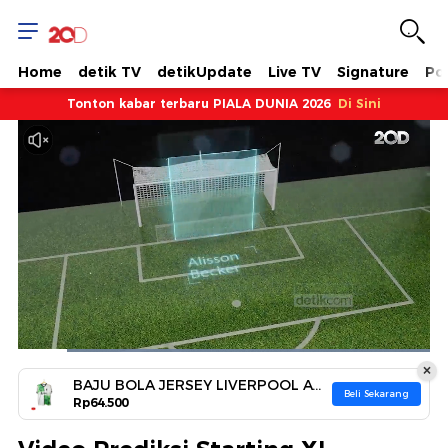
Home
detik TV
detikUpdate
Live TV
Signature
Pol
Tonton kabar terbaru PIALA DUNIA 2026
Di Sini
Dimuat
:
×
100.00%
Waktu
0:07
/
Durasi
0:57
Berhenti
Suara
Layar
BAJU BOLA JERSEY LIVERPOOL AWAY 2023-2024 / BAJU BOLA / JERSEY BOLA
Hidup
Beli Sekarang
Rp64.500
Saat
ini