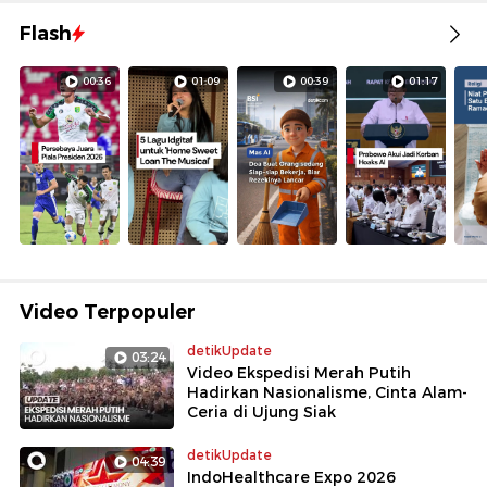
Flash
00:36
01:09
00:39
01:17
Video Terpopuler
detikUpdate
03:24
Video Ekspedisi Merah Putih
Hadirkan Nasionalisme, Cinta Alam-
Ceria di Ujung Siak
detikUpdate
04:39
IndoHealthcare Expo 2026