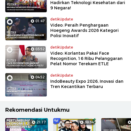
Hadirkan Teknologi Kesehatan dari
9 Negara!
detikUpdate
01:47
Video: Peraih Penghargaan
Hoegeng Awards 2026 Kategori
Polisi Inovatif
detikUpdate
03:52
Video: Korlantas Pakai Face
Recognition, 16 Ribu Pelanggaran
Pelat Nomor Terekam ETLE
detikUpdate
04:52
IndoBeauty Expo 2026, Inovasi dan
Tren Kecantikan Terbaru
Rekomendasi Untukmu
21:17
39:34