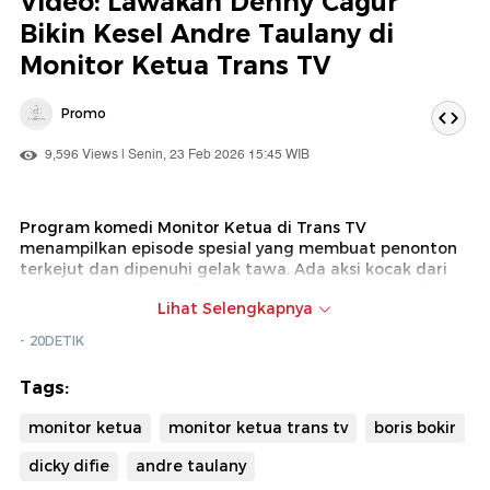
Video: Lawakan Denny Cagur
Bikin Kesel Andre Taulany di
Monitor Ketua Trans TV
Promo
9,596 Views | Senin, 23 Feb 2026 15:45 WIB
Program komedi Monitor Ketua di Trans TV
menampilkan episode spesial yang membuat penonton
terkejut dan dipenuhi gelak tawa. Ada aksi kocak dari
Denny Cagur, Dicky Difie, Andre Taulany hingga Vidi
Lihat Selengkapnya
Bule.
- 20DETIK
Tonton aksi mereka setiap Senin sampai Jumat pukul
20.30 WIB di Trans TV.
Tags:
monitor ketua
monitor ketua trans tv
boris bokir
dicky difie
andre taulany