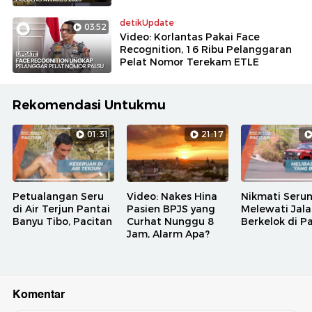
detikUpdate
03:52
Video: Korlantas Pakai Face
Recognition, 16 Ribu Pelanggaran
Pelat Nomor Terekam ETLE
Rekomendasi Untukmu
01:31
21:17
Petualangan Seru
Video: Nakes Hina
Nikmati Seru
di Air Terjun Pantai
Pasien BPJS yang
Melewati Jal
Banyu Tibo, Pacitan
Curhat Nunggu 8
Berkelok di P
Jam, Alarm Apa?