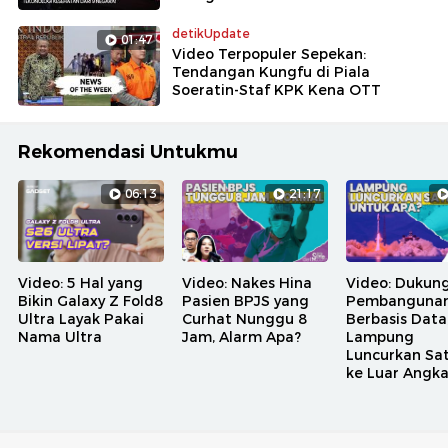
detikUpdate
01:47
Video Terpopuler Sepekan:
Tendangan Kungfu di Piala
Soeratin-Staf KPK Kena OTT
Rekomendasi Untukmu
06:13
21:17
Video: 5 Hal yang
Video: Nakes Hina
Video: Dukun
Bikin Galaxy Z Fold8
Pasien BPJS yang
Pembanguna
Ultra Layak Pakai
Curhat Nunggu 8
Berbasis Data
Nama Ultra
Jam, Alarm Apa?
Lampung
Luncurkan Sat
ke Luar Angk