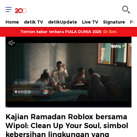
Home
detik TV
detikUpdate
Live TV
Signature
Pol
Tonton kabar terbaru PIALA DUNIA 2026
Di Sini
Dimuat
:
1.65%
Waktu
0:08
/
Durasi
1:15:02
Berhenti
Suara
Layar
Kajian Ramadan Roblox bersama
Hidup
Saat
Wipol: Clean Up Your Soul, simbol
kebersihan lingkungan yang
ini