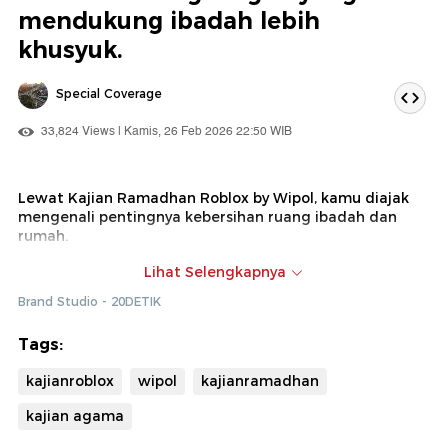
mendukung ibadah lebih
khusyuk.
Special Coverage
33,824 Views | Kamis, 26 Feb 2026 22:50 WIB
Lewat Kajian Ramadhan Roblox by Wipol, kamu diajak
mengenali pentingnya kebersihan ruang ibadah dan
rumah.
Bukan cumann dengerin kajian, kamu bisa seru seruan
Lihat Selengkapnya
main game bersih bersih masjid Bersama player lainnya.
Brand Studio - 20DETIK
Kajian makin seru, karena dipandu oleh Adit Insomnia
dengan Ustad Abi Azkakia dan hadirnya Fatin!.
Tags:
Ketinggalan momennya?
kajianroblox
wipol
kajianramadhan
Kamu masih bisa nonton lagi keseruan Kajian Ramadhan
kajian agama
Roblox by Wipol dan rasakan sendiri serunya kajian