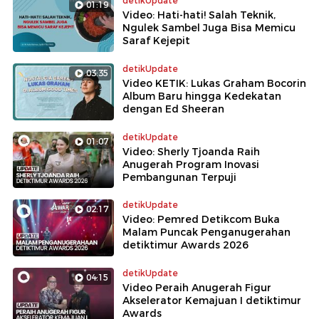
detikUpdate
01:19
Video: Hati-hati! Salah Teknik,
Ngulek Sambel Juga Bisa Memicu
Saraf Kejepit
detikUpdate
03:35
Video KETIK: Lukas Graham Bocorin
Album Baru hingga Kedekatan
dengan Ed Sheeran
detikUpdate
01:07
Video: Sherly Tjoanda Raih
Anugerah Program Inovasi
Pembangunan Terpuji
detikUpdate
02:17
Video: Pemred Detikcom Buka
Malam Puncak Penganugerahan
detiktimur Awards 2026
detikUpdate
04:15
Video Peraih Anugerah Figur
Akselerator Kemajuan I detiktimur
Awards