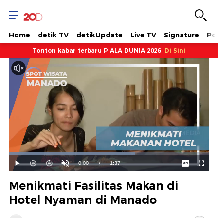
Home
detik TV
detikUpdate
Live TV
Signature
Pol
Tonton kabar terbaru PIALA DUNIA 2026
Di Sini
Dimuat
:
63.15%
Waktu
0:00
/
Durasi
1:37
Mainkan
Suara
Layar
Hidup
Saat
Menikmati Fasilitas Makan di
ini
Hotel Nyaman di Manado