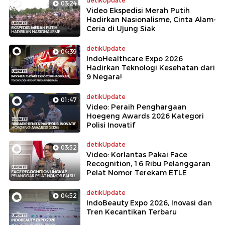
detikUpdate
03:24
Video Ekspedisi Merah Putih
Hadirkan Nasionalisme, Cinta Alam-
Ceria di Ujung Siak
detikUpdate
04:39
IndoHealthcare Expo 2026
Hadirkan Teknologi Kesehatan dari
9 Negara!
detikUpdate
01:47
Video: Peraih Penghargaan
Hoegeng Awards 2026 Kategori
Polisi Inovatif
detikUpdate
03:52
Video: Korlantas Pakai Face
Recognition, 16 Ribu Pelanggaran
Pelat Nomor Terekam ETLE
detikUpdate
04:52
IndoBeauty Expo 2026, Inovasi dan
Tren Kecantikan Terbaru