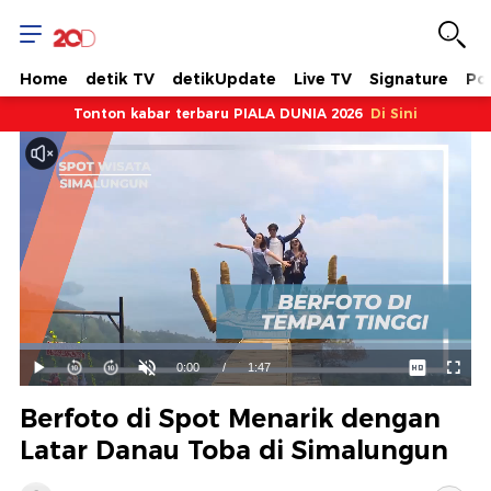
Home
detik TV
detikUpdate
Live TV
Signature
Pol
Tonton kabar terbaru PIALA DUNIA 2026
Di Sini
Dimuat
:
55.74%
Waktu
0:00
/
Durasi
1:47
Mainkan
Suara
Layar
Hidup
Saat
Berfoto di Spot Menarik dengan
ini
Latar Danau Toba di Simalungun