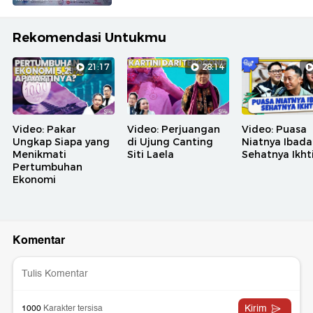
Rekomendasi Untukmu
21:17
28:14
Video: Pakar
Video: Perjuangan
Video: Puasa
Ungkap Siapa yang
di Ujung Canting
Niatnya Ibada
Menikmati
Siti Laela
Sehatnya Ikht
Pertumbuhan
Ekonomi