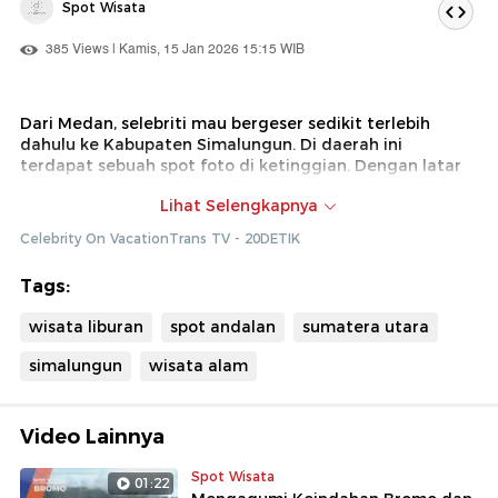
Spot Wisata
385 Views | Kamis, 15 Jan 2026 15:15 WIB
Dari Medan, selebriti mau bergeser sedikit terlebih
dahulu ke Kabupaten Simalungun. Di daerah ini
terdapat sebuah spot foto di ketinggian. Dengan latar
belakang Danau Toba, berfoto di tempat ini akan
Lihat Selengkapnya
membuat foto kita menjadi lebih cantik
Celebrity On VacationTrans TV - 20DETIK
Dok : Celebrity On VacationTrans TV (Diki)
Tags:
wisata liburan
spot andalan
sumatera utara
simalungun
wisata alam
Video Lainnya
Spot Wisata
01:22