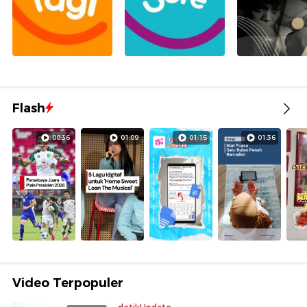
Flash
00:36
01:09
01:15
01:36
Video Terpopuler