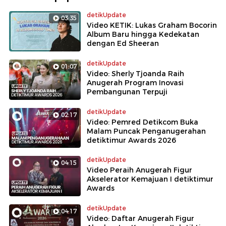
detikUpdate
03:35
Video KETIK: Lukas Graham Bocorin
Album Baru hingga Kedekatan
dengan Ed Sheeran
detikUpdate
01:07
Video: Sherly Tjoanda Raih
Anugerah Program Inovasi
Pembangunan Terpuji
detikUpdate
02:17
Video: Pemred Detikcom Buka
Malam Puncak Penganugerahan
detiktimur Awards 2026
detikUpdate
04:15
Video Peraih Anugerah Figur
Akselerator Kemajuan I detiktimur
Awards
detikUpdate
04:17
Video: Daftar Anugerah Figur