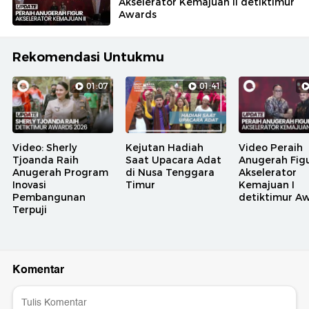
Akselerator Kemajuan II detiktimur
Awards
Rekomendasi Untukmu
01:07
01:41
Video: Sherly
Kejutan Hadiah
Video Peraih
Tjoanda Raih
Saat Upacara Adat
Anugerah Fig
Anugerah Program
di Nusa Tenggara
Akselerator
Inovasi
Timur
Kemajuan I
Pembangunan
detiktimur A
Terpuji