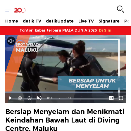
Home
detik TV
detikUpdate
Live TV
Signature
Pol
Tonton kabar terbaru PIALA DUNIA 2026
Di Sini
Dimuat
:
89.56%
Waktu
0:00
/
Durasi
1:06
Mainkan
Suara
Layar
Hidup
Saat
Bersiap Menyelam dan Menikmati
ini
Keindahan Bawah Laut di Diving
Centre, Maluku