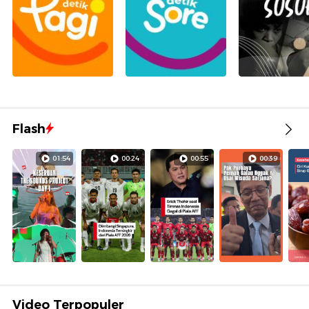
Flash
01:54
00:24
00:55
00:39
Video Terpopuler