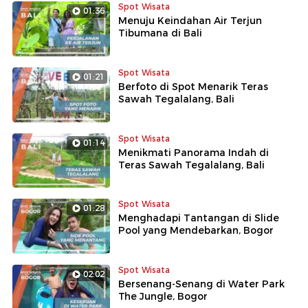
Spot Wisata
01:36
Menuju Keindahan Air Terjun
Tibumana di Bali
Spot Wisata
01:21
Berfoto di Spot Menarik Teras
Sawah Tegalalang, Bali
Spot Wisata
01:14
Menikmati Panorama Indah di
Teras Sawah Tegalalang, Bali
Spot Wisata
01:28
Menghadapi Tantangan di Slide
Pool yang Mendebarkan, Bogor
Spot Wisata
02:02
Bersenang-Senang di Water Park
The Jungle, Bogor