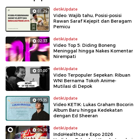
detikUpdate
01:29
Video: Wajib tahu, Posisi-posisi
Rawan Saraf Kejepit dan Beragam
Pemicu
detikUpdate
02:33
Video Top 5: Diding Boneng
Meninggal hingga Nakes Komentar
Nirempati
detikUpdate
03:00
Video Terpopuler Sepekan: Ribuan
WNI Bernama Tokoh Anime-
Mutilasi di Depok
detikUpdate
03:35
Video KETIK: Lukas Graham Bocorin
Album Baru hingga Kedekatan
dengan Ed Sheeran
detikUpdate
04:39
IndoHealthcare Expo 2026