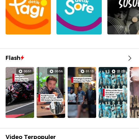
Flash
00:51
00:56
01:13
01:20
Video Terpopuler