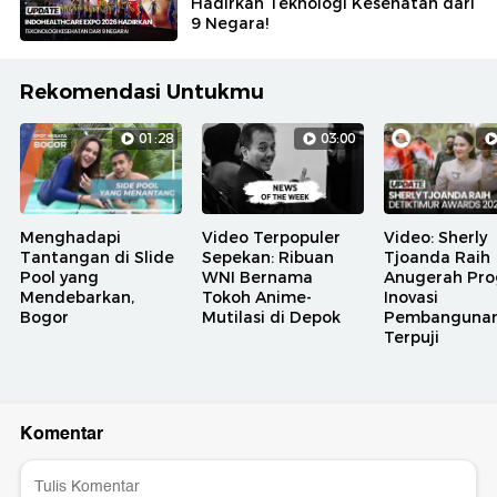
Hadirkan Teknologi Kesehatan dari
9 Negara!
Rekomendasi Untukmu
01:28
03:00
Menghadapi
Video Terpopuler
Video: Sherly
Tantangan di Slide
Sepekan: Ribuan
Tjoanda Raih
Pool yang
WNI Bernama
Anugerah Pr
Mendebarkan,
Tokoh Anime-
Inovasi
Bogor
Mutilasi di Depok
Pembanguna
Terpuji