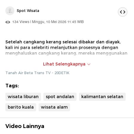
Spot Wisata
134 Views | Minggu, 10 Mei 2026 11:45 WIB
Setelah cangkang kerang selesai dibakar dan diayak,
kali ini para selebriti melanjutkan prosesnya dengan
menghaluskan cangkang kerang, mereka menggunakan
peralatan sederhana saat menghaluskan cangkang
Lihat Selengkapnya
kerang ini
Tanah Air Beta Trans TV - 20DETIK
Dok : Tanah Air Beta Trans TV (Ade)
Tags:
wisata liburan
spot andalan
kalimantan selatan
barito kuala
wisata alam
Video Lainnya