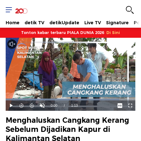
Home
detik TV
detikUpdate
Live TV
Signature
Pol
Tonton kabar terbaru PIALA DUNIA 2026
Di Sini
Dimuat
:
87.70%
Waktu
0:00
/
Durasi
1:13
Mainkan
Suara
Layar
Hidup
Saat
Menghaluskan Cangkang Kerang
ini
Sebelum Dijadikan Kapur di
Kalimantan Selatan