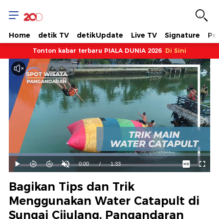
Home
detik TV
detikUpdate
Live TV
Signature
Pol
Tonton kabar terbaru PIALA DUNIA 2026
Di Sini
Dimuat
:
63.86%
Waktu
0:00
/
Durasi
1:33
Mainkan
Suara
Layar
Hidup
Saat
Bagikan Tips dan Trik
ini
Menggunakan Water Catapult di
Sungai Cijulang, Pangandaran