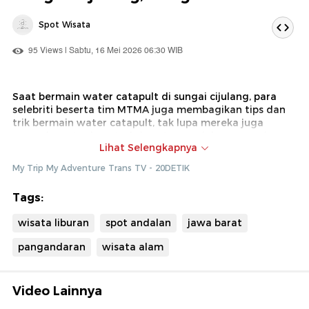
Spot Wisata
95 Views | Sabtu, 16 Mei 2026 06:30 WIB
Saat bermain water catapult di sungai cijulang, para
selebriti beserta tim MTMA juga membagikan tips dan
trik bermain water catapult, tak lupa mereka juga
mencoba satu dua atraksi saat memainkan permainan
Lihat Selengkapnya
yang satu ini
My Trip My Adventure Trans TV - 20DETIK
Dok : My Trip My Adventure Trans TV (Diki)
Tags:
wisata liburan
spot andalan
jawa barat
pangandaran
wisata alam
Video Lainnya