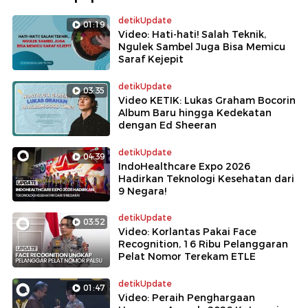
detikUpdate
01:19
Video: Hati-hati! Salah Teknik,
Ngulek Sambel Juga Bisa Memicu
Saraf Kejepit
detikUpdate
03:35
Video KETIK: Lukas Graham Bocorin
Album Baru hingga Kedekatan
dengan Ed Sheeran
detikUpdate
04:39
IndoHealthcare Expo 2026
Hadirkan Teknologi Kesehatan dari
9 Negara!
detikUpdate
03:52
Video: Korlantas Pakai Face
Recognition, 16 Ribu Pelanggaran
Pelat Nomor Terekam ETLE
detikUpdate
01:47
Video: Peraih Penghargaan