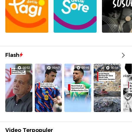
Flash
00:52
00:47
00:46
00:56
Video Terpopuler