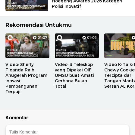
Hoegeng Awards 2026 Kategori
Polisi Inovatif
Rekomendasi Untukmu
01:07
01:06
Video: Sherly
Video: 3 Teleskop
Video K-Talk:
Tjoanda Raih
yang Dipakai OIF
Chewy Cookie
Anugerah Program
UMSU buat Amati
Tercipta dari
Inovasi
Gerhana Bulan
Tangan Mant
Pembangunan
Total
Sersan AL Kor
Terpuji