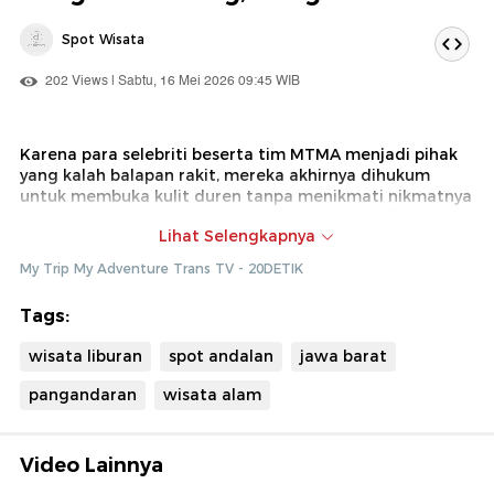
Spot Wisata
202 Views | Sabtu, 16 Mei 2026 09:45 WIB
Karena para selebriti beserta tim MTMA menjadi pihak
yang kalah balapan rakit, mereka akhirnya dihukum
untuk membuka kulit duren tanpa menikmati nikmatnya
buah durian tersebut dan hanya bisa menyaksikan
Lihat Selengkapnya
pemenang menikmati buah durian ini
My Trip My Adventure Trans TV - 20DETIK
Dok : My Trip My Adventure Trans TV (Diki)
Tags:
wisata liburan
spot andalan
jawa barat
pangandaran
wisata alam
Video Lainnya