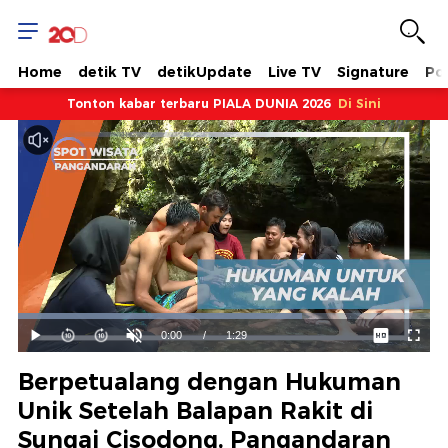
Home
detik TV
detikUpdate
Live TV
Signature
Pol
Tonton kabar terbaru PIALA DUNIA 2026
Di Sini
Dimuat
:
68.93%
Waktu
0:00
/
Durasi
1:29
Mainkan
Suara
Layar
Hidup
Saat
Berpetualang dengan Hukuman
ini
Unik Setelah Balapan Rakit di
Sungai Cisodong, Pangandaran