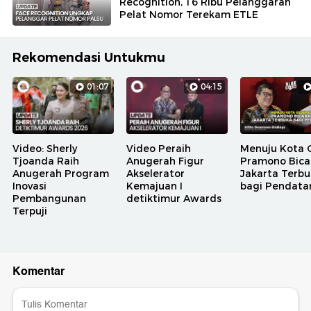
Recognition, 16 Ribu Pelanggaran
Pelat Nomor Terekam ETLE
Rekomendasi Untukmu
01:07
04:15
Video: Sherly
Video Peraih
Menuju Kota G
Tjoanda Raih
Anugerah Figur
Pramono Bica
Anugerah Program
Akselerator
Jakarta Terb
Inovasi
Kemajuan I
bagi Pendata
Pembangunan
detiktimur Awards
Terpuji