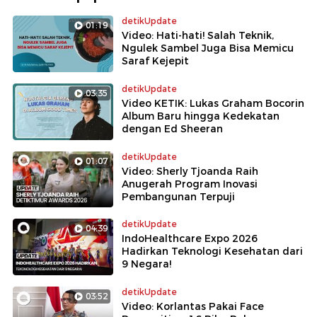
detikUpdate
01:19
Video: Hati-hati! Salah Teknik,
Ngulek Sambel Juga Bisa Memicu
Saraf Kejepit
detikUpdate
03:35
Video KETIK: Lukas Graham Bocorin
Album Baru hingga Kedekatan
dengan Ed Sheeran
detikUpdate
01:07
Video: Sherly Tjoanda Raih
Anugerah Program Inovasi
Pembangunan Terpuji
detikUpdate
04:39
IndoHealthcare Expo 2026
Hadirkan Teknologi Kesehatan dari
9 Negara!
detikUpdate
03:52
Video: Korlantas Pakai Face