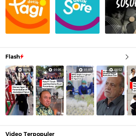
Flash
00:42
01:05
01:07
00:52
Video Terpopuler