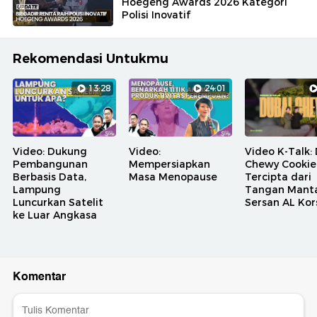
Hoegeng Awards 2026 Kategori
Polisi Inovatif
Rekomendasi Untukmu
13:28
24:01
Video: Dukung
Video:
Video K-Talk:
Pembangunan
Mempersiapkan
Chewy Cookie
Berbasis Data,
Masa Menopause
Tercipta dari
Lampung
Tangan Mant
Luncurkan Satelit
Sersan AL Kor
ke Luar Angkasa