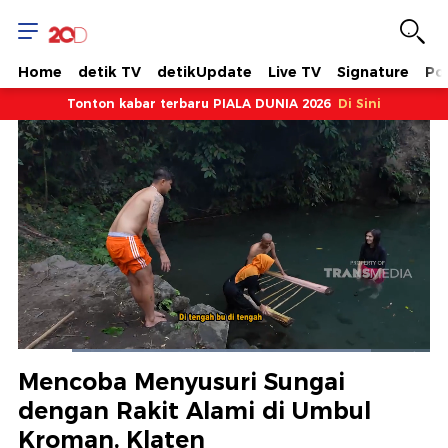
Home
detik TV
detikUpdate
Live TV
Signature
Pol
Tonton kabar terbaru PIALA DUNIA 2026
Di Sini
Dimuat
:
85.68%
Waktu
0:12
/
Durasi
1:29
Berhenti
Suara
Layar
Mencoba Menyusuri Sungai
Hidup
Saat
dengan Rakit Alami di Umbul
Kroman, Klaten
ini