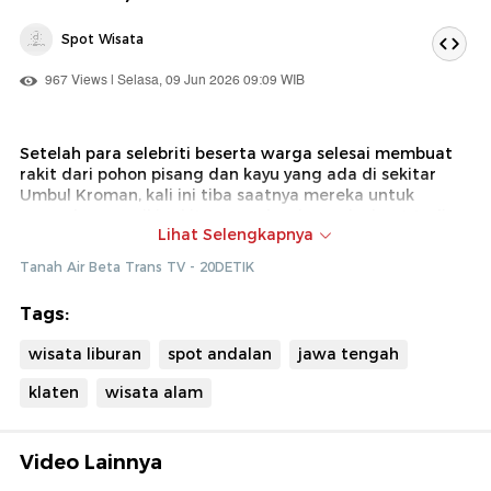
Spot Wisata
967 Views | Selasa, 09 Jun 2026 09:09 WIB
Setelah para selebriti beserta warga selesai membuat
rakit dari pohon pisang dan kayu yang ada di sekitar
Umbul Kroman, kali ini tiba saatnya mereka untuk
mencoba menaiki rakit yang selesai mereka buat tadi
Lihat Selengkapnya
Dok : Tanah Air Beta Trans TV (Diki)
Tanah Air Beta Trans TV - 20DETIK
Tags:
wisata liburan
spot andalan
jawa tengah
klaten
wisata alam
Video Lainnya