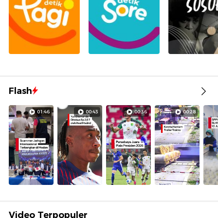
Flash
01:46
00:43
00:36
00:28
Video Terpopuler