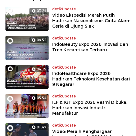
detikUpdate
03:24
Video Ekspedisi Merah Putih
Hadirkan Nasionalisme, Cinta Alam-
Ceria di Ujung Siak
detikUpdate
04:52
IndoBeauty Expo 2026, Inovasi dan
Tren Kecantikan Terbaru
detikUpdate
04:39
IndoHealthcare Expo 2026
Hadirkan Teknologi Kesehatan dari
9 Negara!
detikUpdate
05:54
ILF & IGT Expo 2026 Resmi Dibuka,
Hadirkan Inovasi Industri
Manufaktur
detikUpdate
01:47
Video: Peraih Penghargaan