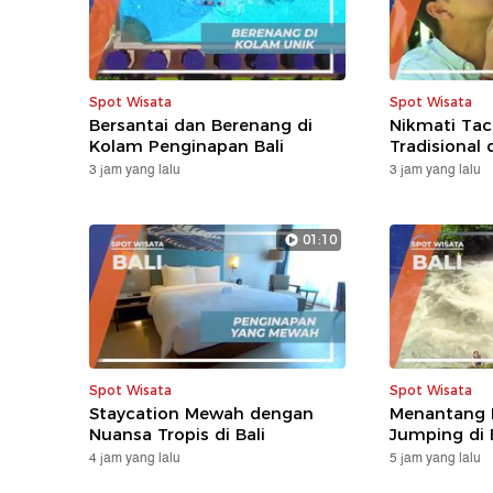
Spot Wisata
Spot Wisata
Bersantai dan Berenang di
Nikmati Ta
Kolam Penginapan Bali
Tradisional d
3 jam yang lalu
3 jam yang lalu
01:10
Spot Wisata
Spot Wisata
Staycation Mewah dengan
Menantang D
Nuansa Tropis di Bali
Jumping di 
4 jam yang lalu
5 jam yang lalu