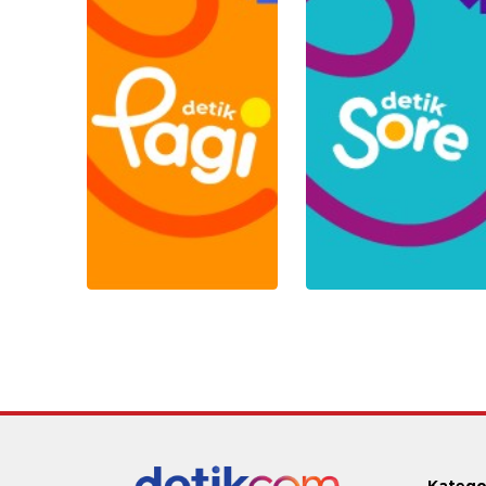
Katego