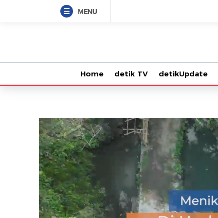
MENU
Home
detik TV
detikUpdate