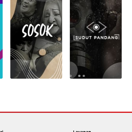
ri
Layanan