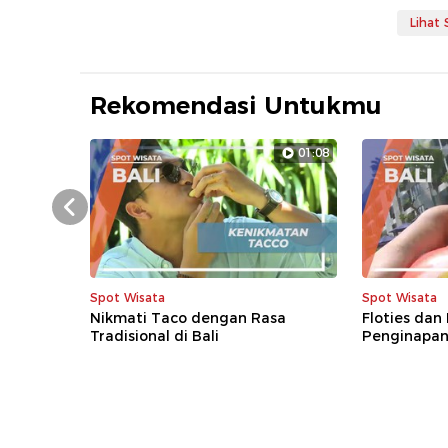
Lihat
Rekomendasi Untukmu
01:08
Prev
Spot Wisata
Spot Wisata
Nikmati Taco dengan Rasa
Floties dan
Tradisional di Bali
Penginapan