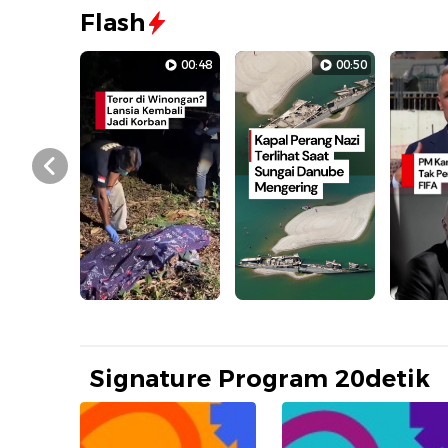
Flash
00:48
00:50
Prev
Signature Program 20detik