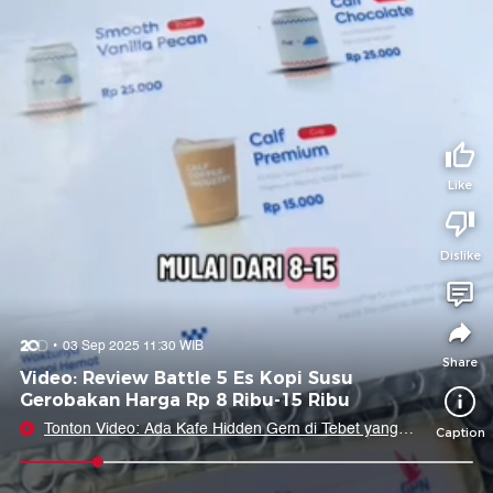
Tidak suka video ini?
Suka video ini?
Login untuk menyampaikan pendapat.
Login untuk menyampaikan pendapat.
Masuk
Masuk
Share to
Like
Dislike
Facebook
X
Whatsapp
Telegram
Copy Link
Copy Embed
Copy Embed &
03 Sep 2025 11:30 WIB
Caption
Share
Video: Review Battle 5 Es Kopi Susu
Gerobakan Harga Rp 8 Ribu-15 Ribu
Tonton Video: Ada Kafe Hidden Gem di Tebet yang
Caption
Punya Donat dan Hojicha Enak!
0:08