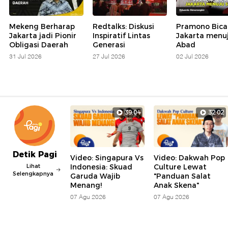
Mekeng Berharap
Redtalks: Diskusi
Pramono Bica
Jakarta jadi Pionir
Inspiratif Lintas
Jakarta menu
Obligasi Daerah
Generasi
Abad
31 Jul 2026
27 Jul 2026
02 Jul 2026
39:04
32:02
Detik Pagi
Video: Singapura Vs
Video: Dakwah Pop
Lihat
Indonesia: Skuad
Culture Lewat
Selengkapnya
Garuda Wajib
"Panduan Salat
Menang!
Anak Skena"
07 Agu 2026
07 Agu 2026