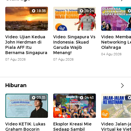
18:36
39:04
Video: Ujian Kedua
Video: Singapura Vs
Video: Memb
John Herdman di
Indonesia: Skuad
Networking L
Piala AFF Itu
Garuda Wajib
Olahraga
Bernama Singapura
Menang!
04 Agu 2026
07 Agu 2026
07 Agu 2026
Hiburan
03:35
04:43
Video KETIK: Lukas
Eksplor Kreasi Mie
Video: Jalan-j
Graham Bocorin
Sedaap Sambil
Virtual ke Vi