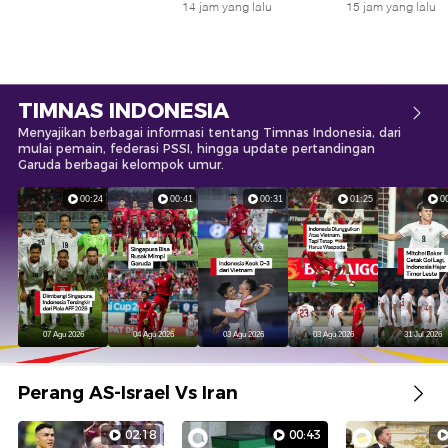
14 jam yang lalu
15 jam yang lalu
TIMNAS INDONESIA
Menyajikan berbagai informasi tentang Timnas Indonesia, dari
mulai pemain, federasi PSSI, hingga update pertandingan
Garuda berbagai kelompok umur.
00:24
00:41
00:31
01:25
0
07 Agu 2026
04 Agu 2026
03 Agu 2026
03 Agu 2026
31 Jul 2026
Perang AS-Israel Vs Iran
02:18
00:43