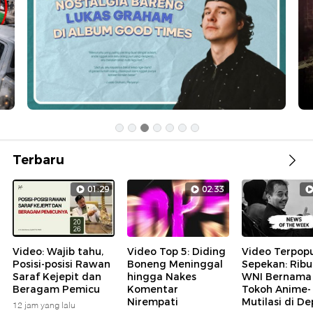
Terbaru
01:29
02:33
Video: Wajib tahu,
Video Top 5: Diding
Video Terpopu
Posisi-posisi Rawan
Boneng Meninggal
Sepekan: Rib
Saraf Kejepit dan
hingga Nakes
WNI Bernama
Beragam Pemicu
Komentar
Tokoh Anime-
Nirempati
Mutilasi di D
12 jam yang lalu