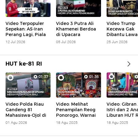
Video Terpopuler
Video 3 Putra Ali
Video Trump
Sepekan: AS-Iran
Khamenei Berdoa
Kecewa Gak
Perang Lagi, Piala
di Upacara
Dibantu Lawan
Dunia Terakhir
Pemakaman Sang
NATO: Situasi
12 Jul 2026
05 Jul 2026
25 Jun 2026
Ronaldo
Ayah
Campur Aduk
HUT ke-81 RI
01:37
01:36
Video Polda Riau
Video: Melihat
Video: Gibran
Gandeng 81
Penampilan Reog
Istri dan 2 An
Mahasiswa-Ojol di
Ponorogo, Warnai
Liburan HUT R
Misi Ekspedisi
Liburan HUT RI di
TMII
01 Agu 2026
18 Agu 2025
18 Agu 2025
Merah Putih
TMII