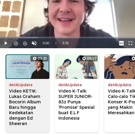
03:35
04:17
detikUpdate
detikUpdate
detikUpdate
Video KETIK:
Video K-Talk:
Video K-Talk
Lukas Graham
SUPER JUNIOR-
Calo-calo Ti
Bocorin Album
83z Punya
Konser K-Po
Baru hingga
'Promise' Spesial
yang Makin
Kedekatan
buat E.L.F
Meresahkan
dengan Ed
Indonesia
Sheeran