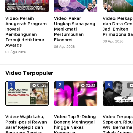
Video: Peraih
Video: Pakar
Video: Perkap
Anugerah Program
Ungkap Siapa yang
dan Data Cen
Inovasi
Menikmati
Jadi Emiten
Pembangunan
Pertumbuhan
Primadona Saa
Terpuji detiktimur
Ekonomi
06 Agu 2026
Awards
06 Agu 2026
07 Agu 2026
Video Terpopuler
1
2
3
01:29
02:33
Video: Wajib tahu,
Video Top 5: Diding
Video Terpopu
Posisi-posisi Rawan
Boneng Meninggal
Sepekan: Rib
Saraf Kejepit dan
hingga Nakes
WNI Bernama
Beragam Pemicu
Komentar
Tokoh Anime-