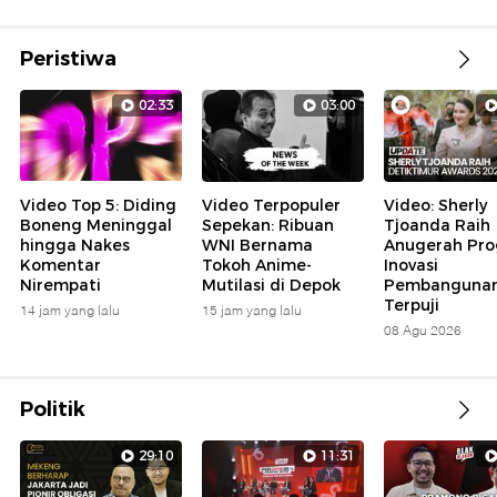
Peristiwa
02:33
03:00
Video Top 5: Diding
Video Terpopuler
Video: Sherly
Boneng Meninggal
Sepekan: Ribuan
Tjoanda Raih
hingga Nakes
WNI Bernama
Anugerah Pr
Komentar
Tokoh Anime-
Inovasi
Nirempati
Mutilasi di Depok
Pembanguna
Terpuji
14 jam yang lalu
15 jam yang lalu
08 Agu 2026
Politik
29:10
11:31