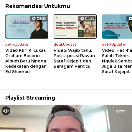
Rekomendasi Untukmu
03:35
01:29
detikUpdate
detikUpdate
detikUpdate
Video KETIK: Lukas
Video: Wajib tahu,
Video: Hati-ha
Graham Bocorin
Posisi-posisi Rawan
Salah Teknik,
Album Baru hingga
Saraf Kejepit dan
Ngulek Sambe
Kedekatan dengan
Beragam Pemicu
Juga Bisa Me
Ed Sheeran
Saraf Kejepit
Playlist Streaming