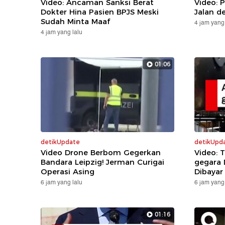
Video: Ancaman Sanksi Berat
Video: 
Dokter Hina Pasien BPJS Meski
Jalan d
Sudah Minta Maaf
4 jam yang 
4 jam yang lalu
01:06
detikUpdate
detikUpd
Video Drone Berbom Gegerkan
Video: 
Bandara Leipzig! Jerman Curigai
gegara 
Operasi Asing
Dibayar
6 jam yang lalu
6 jam yang 
01:16