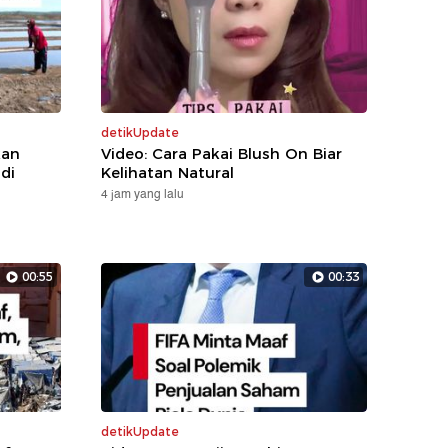
detikUpdate
kan
Video: Cara Pakai Blush On Biar
di
Kelihatan Natural
4 jam yang lalu
00:55
00:33
detikUpdate