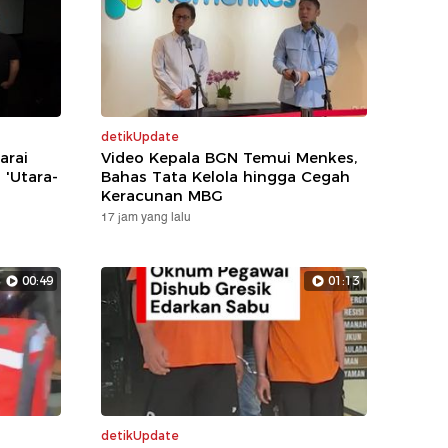
detikUpdate
arai
Video Kepala BGN Temui Menkes,
 'Utara-
Bahas Tata Kelola hingga Cegah
Keracunan MBG
17 jam yang lalu
00:49
01:13
detikUpdate