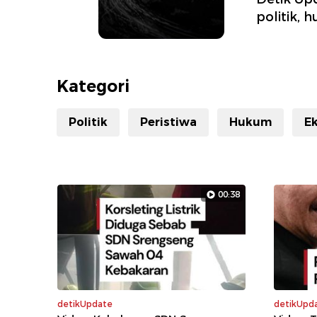
New
politik, 
Kategori
Politik
Peristiwa
Hukum
E
00:38
detikUpdate
detikUpd