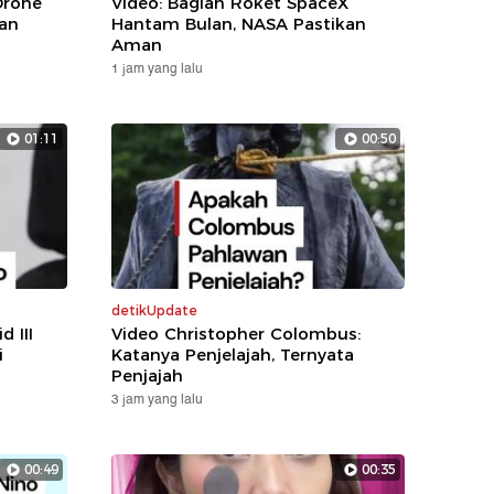
Drone
Video: Bagian Roket SpaceX
an
Hantam Bulan, NASA Pastikan
Aman
1 jam yang lalu
01:11
00:50
detikUpdate
d III
Video Christopher Colombus:
i
Katanya Penjelajah, Ternyata
Penjajah
3 jam yang lalu
00:49
00:35