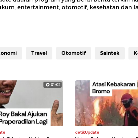
hukum, entertainment, otomotif, kesehatan dan la
konomi
Travel
Otomotif
Saintek
K
01:02
ate
detikUpdate