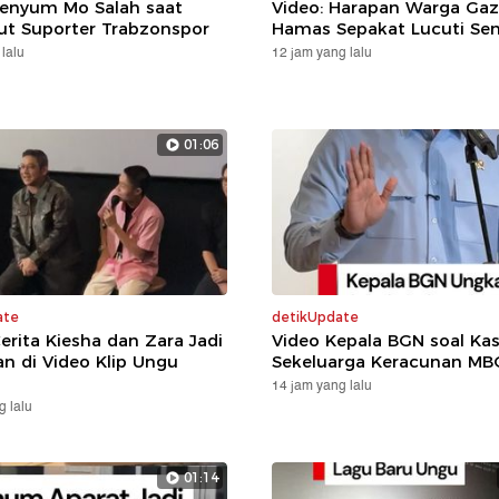
Senyum Mo Salah saat
Video: Harapan Warga Gaz
t Suporter Trabzonspor
Hamas Sepakat Lucuti Sen
lalu
12 jam yang lalu
01:06
ate
detikUpdate
Cerita Kiesha dan Zara Jadi
Video Kepala BGN soal Ka
n di Video Klip Ungu
Sekeluarga Keracunan MB
14 jam yang lalu
g lalu
01:14