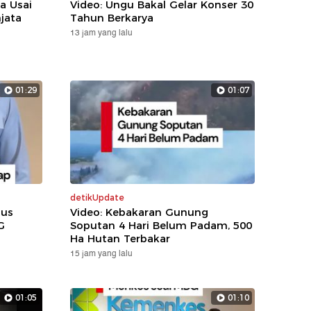
a Usai
Video: Ungu Bakal Gelar Konser 30
jata
Tahun Berkarya
13 jam yang lalu
01:29
01:07
detikUpdate
sus
Video: Kebakaran Gunung
G
Soputan 4 Hari Belum Padam, 500
Ha Hutan Terbakar
15 jam yang lalu
01:05
01:10