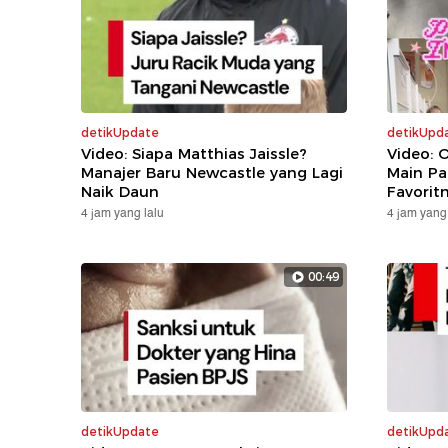
detikUpdate
detikUpd
Video: Siapa Matthias Jaissle?
Video: 
Manajer Baru Newcastle yang Lagi
Main Pa
Naik Daun
Favorit
4 jam yang lalu
4 jam yang 
00:49
detikUpdate
detikUpd