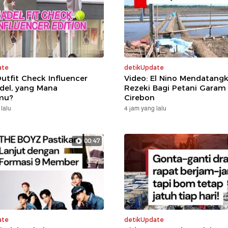
ate
detikUpdate
Outfit Check Influencer
Video: El Nino Mendatang
del, yang Mana
Rezeki Bagi Petani Garam 
mu?
Cirebon
lalu
4 jam yang lalu
00:47
ate
detikUpdate