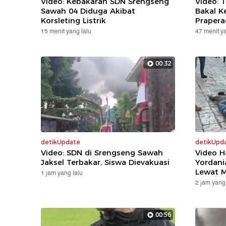
Video: Kebakaran SDN Srengseng
Video: 
Sawah 04 Diduga Akibat
Bakal K
Korsleting Listrik
Prapera
15 menit yang lalu
47 menit ya
00:32
detikUpdate
detikUpd
Video: SDN di Srengseng Sawah
Video H
Jaksel Terbakar, Siswa Dievakuasi
Yordania
Lewat M
1 jam yang lalu
2 jam yang 
00:56