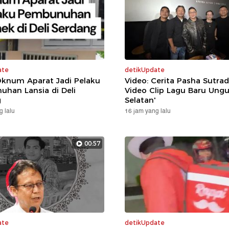
ate
detikUpdate
Oknum Aparat Jadi Pelaku
Video: Cerita Pasha Sutrad
han Lansia di Deli
Video Clip Lagu Baru Ungu
g
Selatan'
g lalu
16 jam yang lalu
00:57
ate
detikUpdate