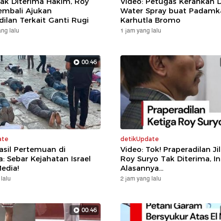
Tak Diterima Hakim, Roy
Video: Petugas Kerahkan 
embali Ajukan
Water Spray buat Padamk
dilan Terkait Ganti Rugi
Karhutla Bromo
ng lalu
1 jam yang lalu
00:46
ate
detikUpdate
asil Pertemuan di
Video: Tok! Praperadilan Jili
: Sebar Kejahatan Israel
Roy Suryo Tak Diterima, In
edia!
Alasannya...
lalu
2 jam yang lalu
00:46