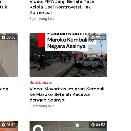
af
Video: FIFA Janji Benahi Tata
tuk
Kelola Usai Kontroversi Hak
Komersial
6 jam yang lalu
00:35
00:55
detikUpdate
yang
Video: Mayoritas Imigran Kembali
ke Maroko Setelah Kecewa
dengan Spanyol
8 jam yang lalu
05:54
04:52