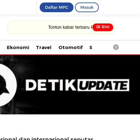
Daftar MPC
Masuk
Di Sini
Tonton kabar terbaru PIALA DUNIA 2026
Ekonomi
Travel
Otomotif
Saintek
Kesehata
sional dan internasional seputar