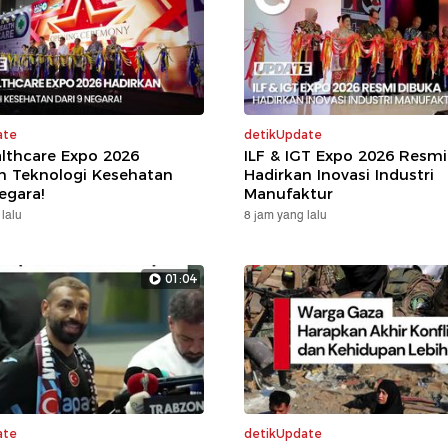
ate
detikUpdate
lthcare Expo 2026
ILF & IGT Expo 2026 Resmi
n Teknologi Kesehatan
Hadirkan Inovasi Industri
egara!
Manufaktur
lalu
8 jam yang lalu
01:04
ate
detikUpdate