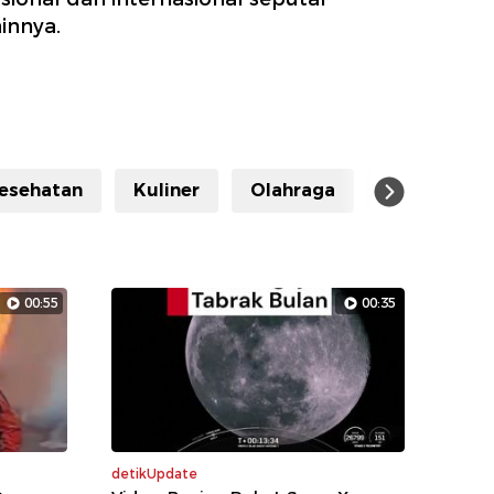
innya.
esehatan
Kuliner
Olahraga
Hiburan
00:55
00:35
detikUpdate