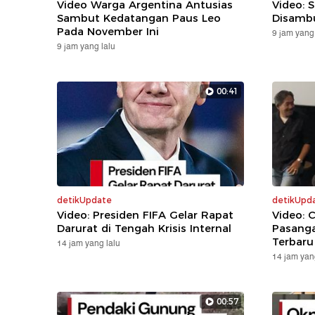
Video Warga Argentina Antusias
Video: 
Sambut Kedatangan Paus Leo
Disambu
Pada November Ini
9 jam yang 
9 jam yang lalu
00:41
detikUpdate
detikUpd
Video: Presiden FIFA Gelar Rapat
Video: 
Darurat di Tengah Krisis Internal
Pasanga
Terbaru
14 jam yang lalu
14 jam yan
00:57