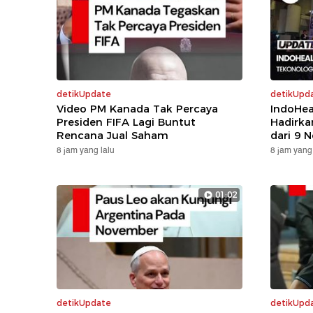
detikUpdate
detikUpd
Video PM Kanada Tak Percaya
IndoHea
Presiden FIFA Lagi Buntut
Hadirka
Rencana Jual Saham
dari 9 N
8 jam yang lalu
8 jam yang 
01:02
detikUpdate
detikUpd