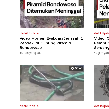
detikUpdate
detikUpd
Video Momen Evakuasi Jenazah 2
Video: 
Pendaki di Gunung Piramid
Pembunu
Bondowoso
Serdan
16 jam yang lalu
16 jam yan
00:43
detikUpdate
detikUpd