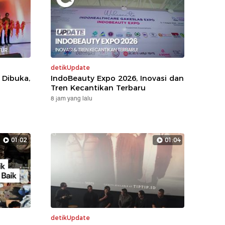
detikUpdate
 Dibuka,
IndoBeauty Expo 2026, Inovasi dan
Tren Kecantikan Terbaru
8 jam yang lalu
01:02
01:04
detikUpdate