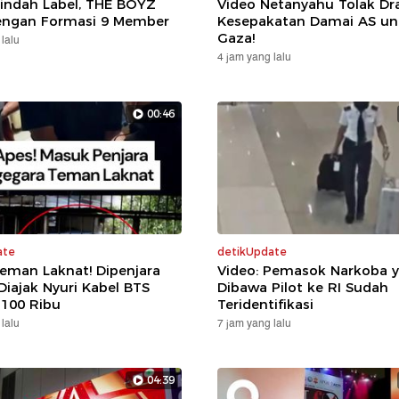
Pindah Label, THE BOYZ
Video Netanyahu Tolak Dr
engan Formasi 9 Member
Kesepakatan Damai AS un
Gaza!
lalu
4 jam yang lalu
00:46
ate
detikUpdate
Teman Laknat! Dipenjara
Video: Pemasok Narkoba 
Diajak Nyuri Kabel BTS
Dibawa Pilot ke RI Sudah
 100 Ribu
Teridentifikasi
lalu
7 jam yang lalu
04:39