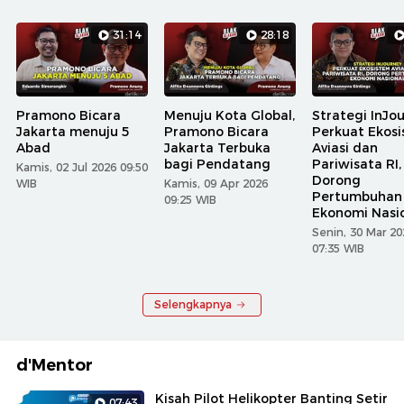
31:14
28:18
Share
Pramono Bicara
Menuju Kota Global,
Strategi InJo
Jakarta menuju 5
Pramono Bicara
Perkuat Ekos
Abad
Jakarta Terbuka
Aviasi dan
bagi Pendatang
Pariwisata RI,
Kamis, 02 Jul 2026 09:50
Dorong
WIB
Kamis, 09 Apr 2026
Pertumbuhan
09:25 WIB
Ekonomi Nasi
Senin, 30 Mar 20
07:35 WIB
Selengkapnya
d'Mentor
Kisah Pilot Helikopter Banting Setir
07:43