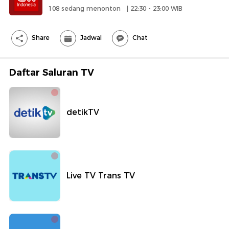
108 sedang menonton
| 22:30 - 23:00 WIB
-
20Detik
Share
Jadwal
Chat
Daftar Saluran TV
detikTV
Live TV Trans TV