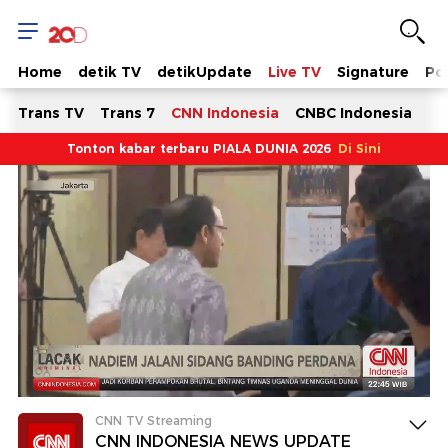
Live
Streaming
Home
detik TV
detikUpdate
Live TV
Signature
Pol
CNN
Trans TV
Trans 7
CNN Indonesia
CNBC Indonesia
Tonton kabar terbaru PIALA DUNIA 2026
Di Sini
TV
-
News
We
Can
Trust
CNN TV Streaming
CNN INDONESIA NEWS UPDATE