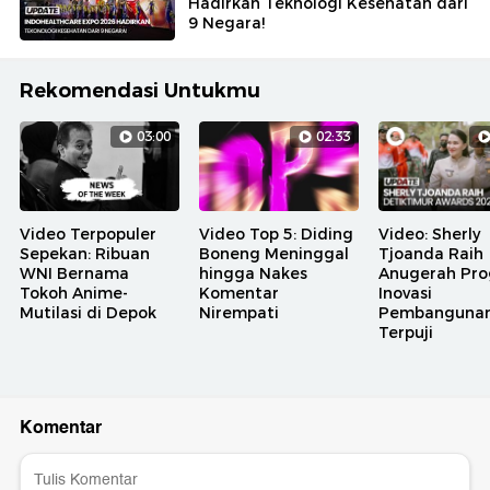
Hadirkan Teknologi Kesehatan dari
9 Negara!
Rekomendasi Untukmu
03:00
02:33
Video Terpopuler
Video Top 5: Diding
Video: Sherly
Sepekan: Ribuan
Boneng Meninggal
Tjoanda Raih
WNI Bernama
hingga Nakes
Anugerah Pr
Tokoh Anime-
Komentar
Inovasi
Mutilasi di Depok
Nirempati
Pembanguna
Terpuji