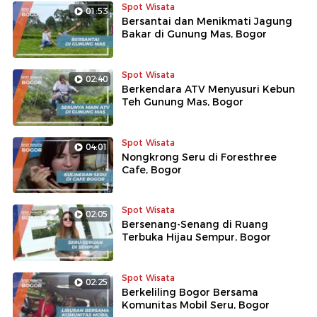
Spot Wisata
01:53
Bersantai dan Menikmati Jagung
Bakar di Gunung Mas, Bogor
Spot Wisata
02:40
Berkendara ATV Menyusuri Kebun
Teh Gunung Mas, Bogor
Spot Wisata
04:01
Nongkrong Seru di Foresthree
Cafe, Bogor
Spot Wisata
02:05
Bersenang-Senang di Ruang
Terbuka Hijau Sempur, Bogor
Spot Wisata
02:25
Berkeliling Bogor Bersama
Komunitas Mobil Seru, Bogor