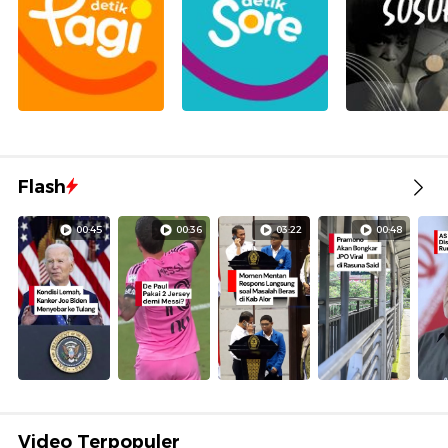
Flash
00:45
00:36
03:22
00:48
Video Terpopuler