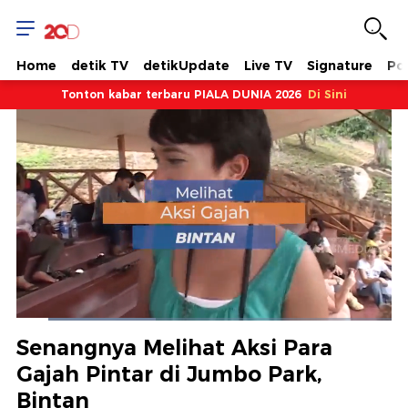
Home
detik TV
detikUpdate
Live TV
Signature
Pol
Tonton kabar terbaru PIALA DUNIA 2026
Di Sini
Dimuat
:
38.78%
Waktu
0:17
/
Durasi
3:17
Berhenti
Suara
Layar
Senangnya Melihat Aksi Para
Hidup
Saat
Gajah Pintar di Jumbo Park,
Bintan
ini