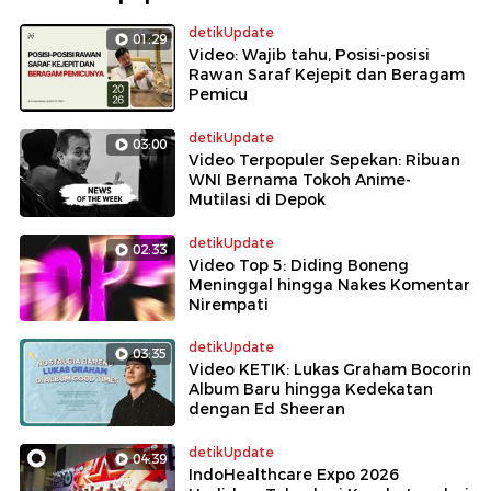
detikUpdate
01:29
Video: Wajib tahu, Posisi-posisi
Rawan Saraf Kejepit dan Beragam
Pemicu
detikUpdate
03:00
Video Terpopuler Sepekan: Ribuan
WNI Bernama Tokoh Anime-
Mutilasi di Depok
detikUpdate
02:33
Video Top 5: Diding Boneng
Meninggal hingga Nakes Komentar
Nirempati
detikUpdate
03:35
Video KETIK: Lukas Graham Bocorin
Album Baru hingga Kedekatan
dengan Ed Sheeran
detikUpdate
04:39
IndoHealthcare Expo 2026