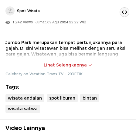
Spot Wisata
1,242 Views | Jumat, 09 Agu 2024 22:22 WIB
Jumbo Park merupakan tempat pertunjukannya para
gajah. Di sini wisatawan bisa melihat dengan seru aksi
para gajah. Wisatawan juga bisa bermain langsung
dengan para gajah ini.
Lihat Selengkapnya
Dok : Celebrity on Vacation Trans TV(Hen)
Celebrity on Vacation Trans TV - 20DETIK
Tags:
wisata andalan
spot liburan
bintan
wisata satwa
Video Lainnya