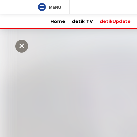
MENU
Home
detik TV
detikUpdate