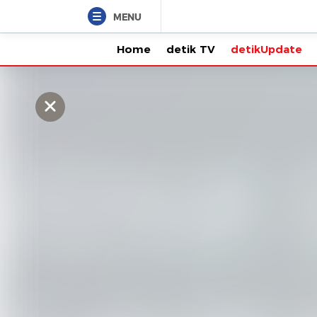
MENU
Home
detik TV
detikUpdate