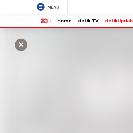
MENU
Home
detik TV
detikUpdate