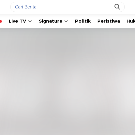
Live TV
Signature
Politik
Peristiwa
Hukum